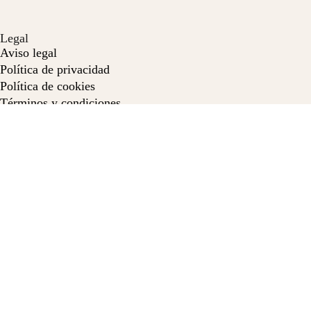
Legal
Aviso legal
Política de privacidad
Política de cookies
Términos y condiciones
Recuerda que
Por favor, respeta nuestra casa, su entorno y a los demás
huéspedes. Disfruta de tu estancia de manera responsable,
cuida las instalaciones y aprovecha al máximo tu
experiencia.
Contacto
Las Palmas de Gran Canaria,
Gran Canaria, España
T: +34 659 78 54 21
E: info@elreencuentrocasarural.com